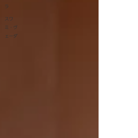
ラ
スワ
ミ・ヴ
ェーダ