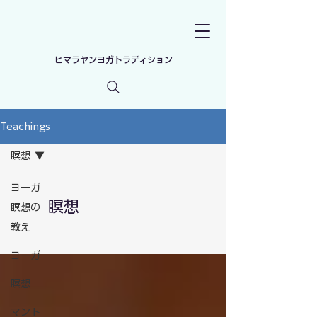
​ヒマラヤンヨガトラディション
Teachings
瞑想
ヨーガ
瞑想
瞑想の
教え
ヨーガ
瞑想
マント