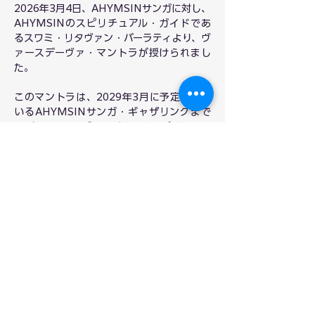
2026年3月4日、AHYMSINサンガに対し、
AHYMSINのスピリチュアル・ガイドであ
るスワミ・リタヴァン・バーラティより、ヴ
ァースデーヴァ・マントラが授けられまし
た。
このマントラは、2029年3月に予定されて
いるAHYMSINサンガ・ギャザリングまで
の3年間、サンガのすべてのメンバーによっ
て、日々の実践として大切に唱えられていき
ます。
サンガ・マントラの意味と実践について、ガ
イド付き瞑想とともにご案内します。